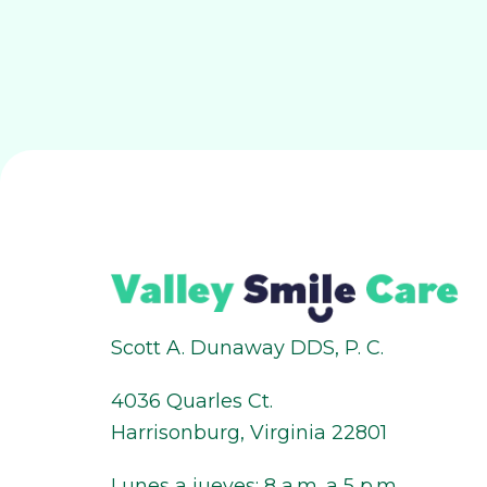
Scott A. Dunaway DDS, P. C.
4036 Quarles Ct.
Harrisonburg, Virginia 22801
Lunes a jueves: 8 a.m. a 5 p.m.