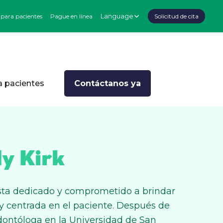
Language
 para pacientes
Pague en línea
Solicitud de cita
a pacientes
Contáctanos ya
y Kirk
tista dedicado y comprometido a brindar
 y centrada en el paciente. Después de
odontóloga en la Universidad de San